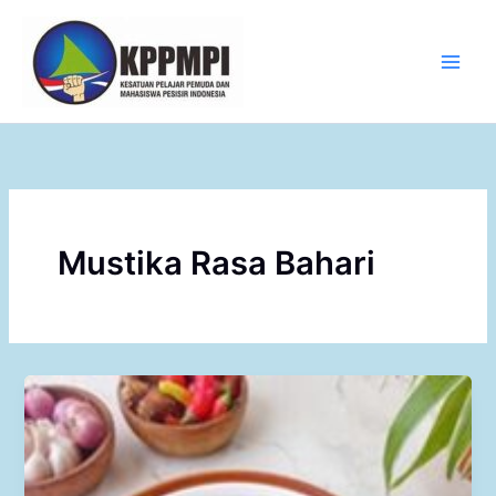
Skip
to
content
Main
Men
Mustika Rasa Bahari