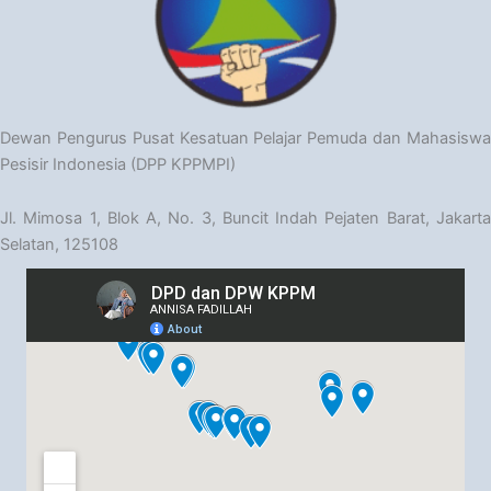
Dewan Pengurus Pusat Kesatuan Pelajar Pemuda dan Mahasiswa
Pesisir Indonesia (DPP KPPMPI)
Jl. Mimosa 1, Blok A, No. 3, Buncit Indah Pejaten Barat, Jakarta
Selatan, 125108