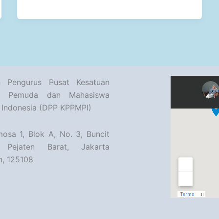
 Pengurus Pusat Kesatuan
ar Pemuda dan Mahasiswa
r Indonesia (DPP KPPMPI)
mosa 1, Blok A, No. 3, Buncit
 Pejaten Barat, Jakarta
n, 125108