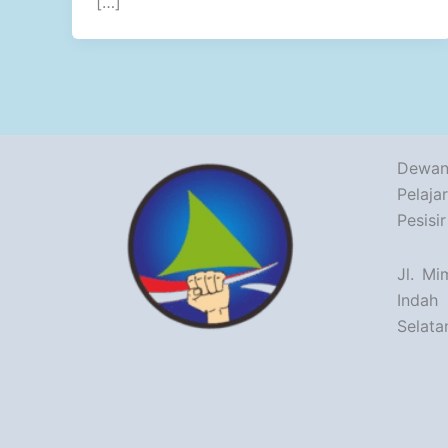
[…]
Dewan
Pelaj
Pesisi
Jl. Mi
Indah
Selata