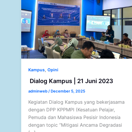
,
Kampus
Opini
Dialog Kampus | 21 Juni 2023
adminweb
/
December 5, 2025
Kegiatan Dialog Kampus yang bekerjasama
dengan DPP KPPMPI (Kesatuan Pelajar,
Pemuda dan Mahasiswa Pesisir Indonesia
dengan topic “Mitigasi Ancama Degradasi