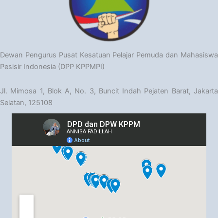
Dewan Pengurus Pusat Kesatuan Pelajar Pemuda dan Mahasiswa
Pesisir Indonesia (DPP KPPMPI)
Jl. Mimosa 1, Blok A, No. 3, Buncit Indah Pejaten Barat, Jakarta
Selatan, 125108