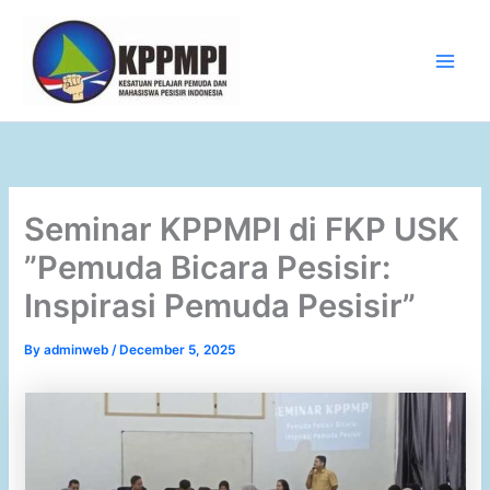
Skip
to
content
Main
Men
Seminar KPPMPI di FKP USK
”Pemuda Bicara Pesisir:
Inspirasi Pemuda Pesisir”
By
adminweb
/
December 5, 2025