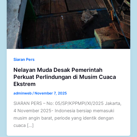
Siaran Pers
Nelayan Muda Desak Pemerintah
Perkuat Perlindungan di Musim Cuaca
Ekstrem
adminweb
/
November 7, 2025
SIARAN PERS – No: 05/SP/KPPMPI/XI/2025 Jakarta,
4 November 2025- Indonesia bersiap memasuki
musim angin barat, periode yang identik dengan
cuaca […]