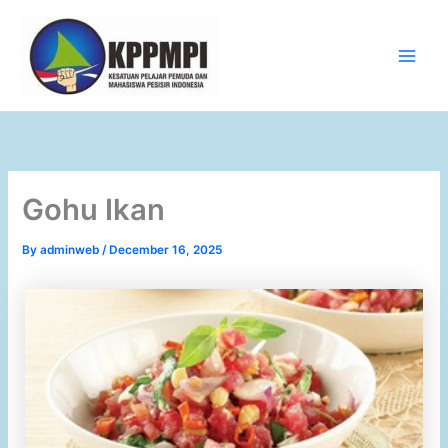
Skip
to
content
Main
Men
Gohu Ikan
By
adminweb
/
December 16, 2025