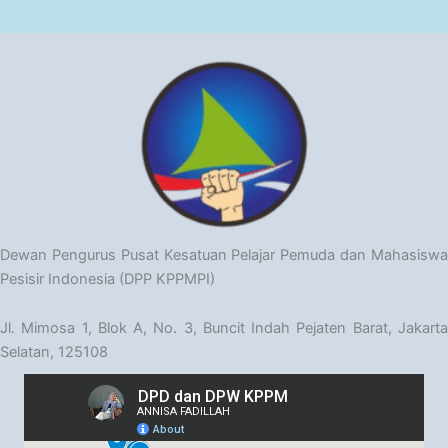
Dewan Pengurus Pusat Kesatuan Pelajar Pemuda dan Mahasiswa
Pesisir Indonesia (DPP KPPMPI)
Jl. Mimosa 1, Blok A, No. 3, Buncit Indah Pejaten Barat, Jakarta
Selatan, 125108