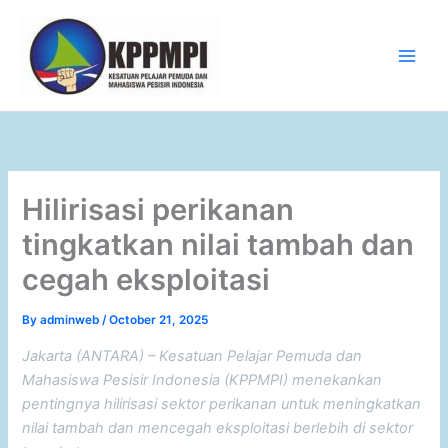
Skip
to
content
Main
Men
Hilirisasi perikanan
tingkatkan nilai tambah dan
cegah eksploitasi
By
adminweb
/
October 21, 2025
Jakarta (ANTARA) – Kesatuan Pelajar Pemuda dan
Mahasiswa Pesisir Indonesia (KPPMPI) menekankan
pentingnya hilirisasi sektor perikanan untuk meningkatkan
nilai tambah dan mencegah eksploitasi berlebih di sektor