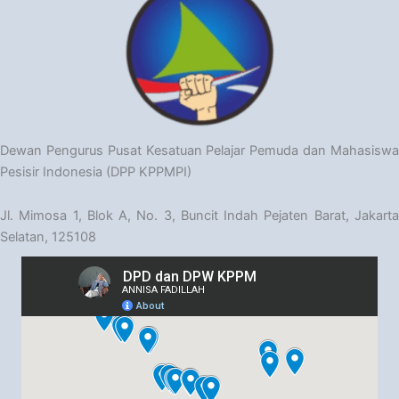
Dewan Pengurus Pusat Kesatuan Pelajar Pemuda dan Mahasiswa
Pesisir Indonesia (DPP KPPMPI)
Jl. Mimosa 1, Blok A, No. 3, Buncit Indah Pejaten Barat, Jakarta
Selatan, 125108