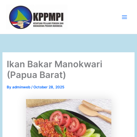
Skip
to
content
Main
Men
Ikan Bakar Manokwari
(Papua Barat)
By
adminweb
/
October 28, 2025