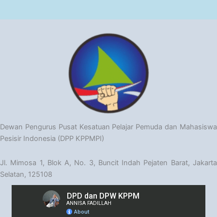
Dewan Pengurus Pusat Kesatuan Pelajar Pemuda dan Mahasiswa
Pesisir Indonesia (DPP KPPMPI)
Jl. Mimosa 1, Blok A, No. 3, Buncit Indah Pejaten Barat, Jakarta
Selatan, 125108