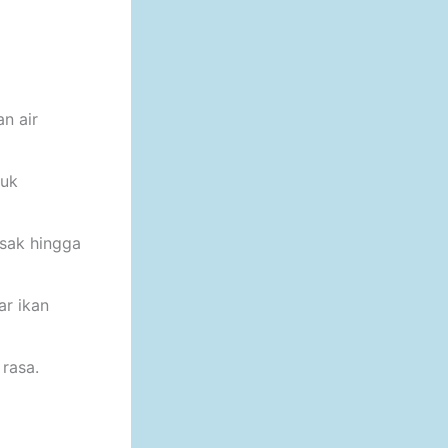
n air
duk
asak hingga
ar ikan
 rasa.