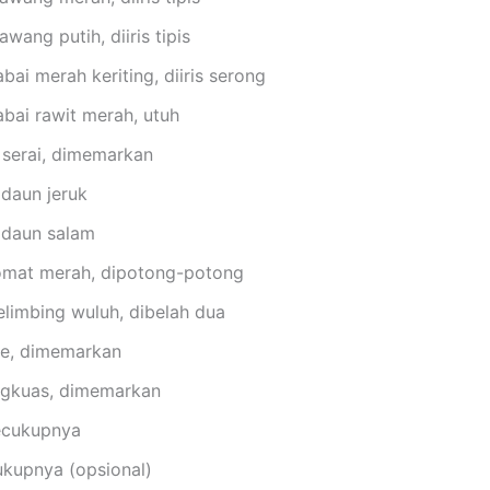
awang putih, diiris tipis
bai merah keriting, diiris serong
bai rawit merah, utuh
 serai, dimemarkan
 daun jeruk
 daun salam
omat merah, dipotong-potong
elimbing wuluh, dibelah dua
ahe, dimemarkan
engkuas, dimemarkan
ecukupnya
ukupnya (opsional)