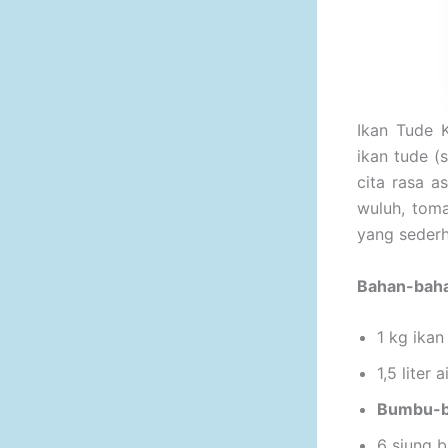
Ikan Tude 
ikan tude (
cita rasa a
wuluh, tom
yang sederh
Bahan-bah
1 kg ikan
1,5 liter a
Bumbu-
6 siung b