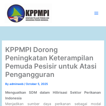
Skip
to
content
Main
Men
KPPMPI Dorong
Peningkatan Keterampilan
Pemuda Pesisir untuk Atasi
Pengangguran
By
adminweb
/
October 5, 2025
Menguatkan SDM dalam Hilirisasi Sektor Perikanan
Indonesia
Menjadikan sumber daya perikanan sebagai modal