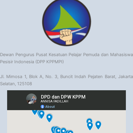
Dewan Pengurus Pusat Kesatuan Pelajar Pemuda dan Mahasiswa
Pesisir Indonesia (DPP KPPMPI)
Jl. Mimosa 1, Blok A, No. 3, Buncit Indah Pejaten Barat, Jakarta
Selatan, 125108