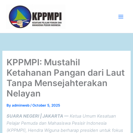
Skip
to
content
Main
Men
KPPMPI: Mustahil
Ketahanan Pangan dari Laut
Tanpa Mensejahterakan
Nelayan
By
adminweb
/
October 5, 2025
SUARA NEGERI | JAKARTA —
Ketua Umum Kesatuan
Pelajar Pemuda dan Mahasiswa Pesisir Indonesia
(KPPMPI), Hendra Wiguna berharap presiden untuk fokus