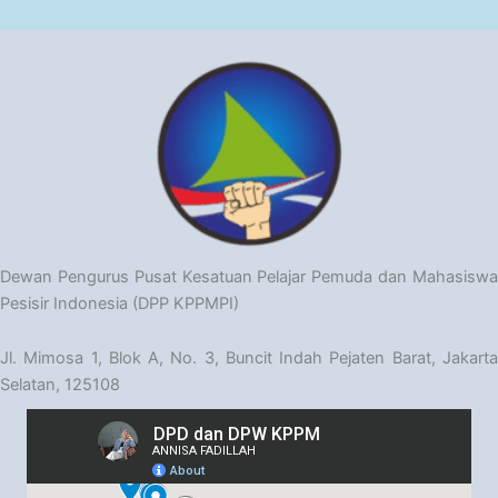
Dewan Pengurus Pusat Kesatuan Pelajar Pemuda dan Mahasiswa
Pesisir Indonesia (DPP KPPMPI)
Jl. Mimosa 1, Blok A, No. 3, Buncit Indah Pejaten Barat, Jakarta
Selatan, 125108