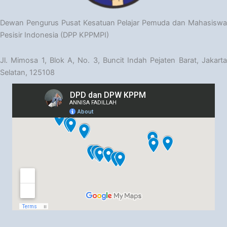
Dewan Pengurus Pusat Kesatuan Pelajar Pemuda dan Mahasiswa
Pesisir Indonesia (DPP KPPMPI)
Jl. Mimosa 1, Blok A, No. 3, Buncit Indah Pejaten Barat, Jakarta
Selatan, 125108