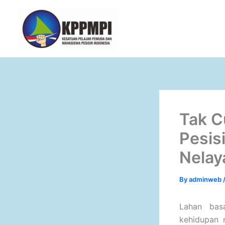
Skip
to
content
Tak C
Pesis
Nelay
By
adminweb
Lahan bas
kehidupan m