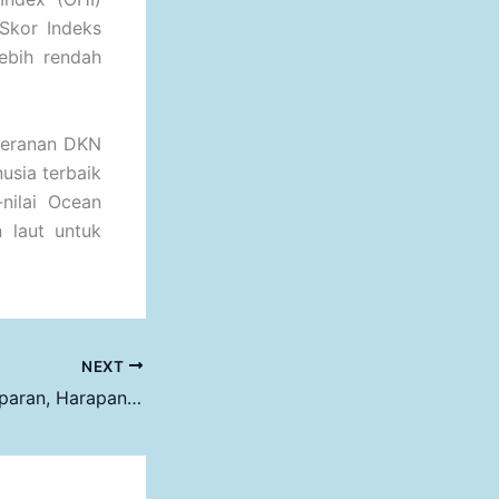
Skor Indeks
ebih rendah
 peranan DKN
usia terbaik
-nilai Ocean
 laut untuk
NEXT
Bedah Buku: Hamparan, Harapan dan Lautan: Buah Fikir Pemuda Pesisir