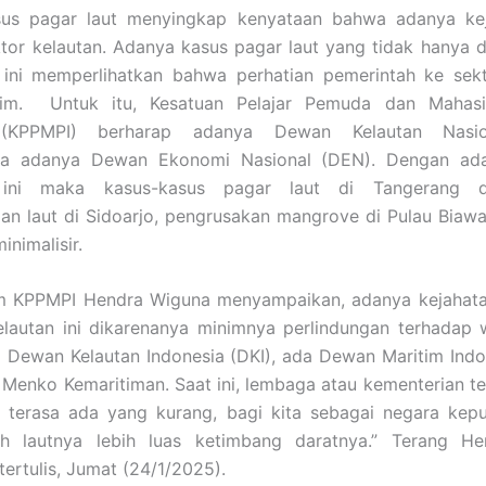
us pagar laut menyingkap kenyataan bahwa adanya kej
ktor kelautan. Adanya kasus pagar laut yang tidak hanya 
 ini memperlihatkan bahwa perhatian pemerintah ke sekt
im. Untuk itu, Kesatuan Pelajar Pemuda dan Mahasi
 (KPPMPI) berharap adanya Dewan Kelautan Nasi
na adanya Dewan Ekonomi Nasional (DEN). Dengan ad
ini maka kasus-kasus pagar laut di Tangerang d
an laut di Sidoarjo, pengrusakan mangrove di Pulau Biaw
minimalisir.
 KPPMPI Hendra Wiguna menyampaikan, adanya kejahatan
elautan ini dikarenanya minimnya perlindungan terhadap w
 Dewan Kelautan Indonesia (DKI), ada Dewan Maritim Indo
Menko Kemaritiman. Saat ini, lembaga atau kementerian te
h terasa ada yang kurang, bagi kita sebagai negara kepu
ah lautnya lebih luas ketimbang daratnya.” Terang H
tertulis, Jumat (24/1/2025).