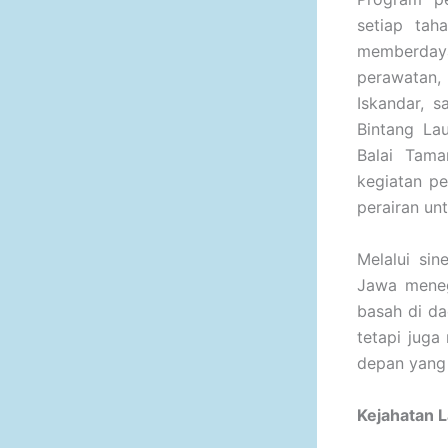
setiap tah
memberdaya
perawatan,
Iskandar, 
Bintang La
Balai Tama
kegiatan p
perairan un
Melalui si
Jawa meneg
basah di da
tetapi jug
depan yang 
Kejahatan L