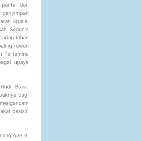
 pantai dan
ai penyimpan
ran krusial
sah Sedunia
arian lahan
paling rawan
m Pertamina
bagai upaya
 Budi Bowo
paknya bagi
a mengancam
kat pesisir,
 mangrove di