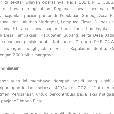
sir di sekitar wilayah operasinya. Pada 2024, PHE OSES,
n di bawah pengelolaan Regional Jawa, menanam 67
i sejumlah pesisir pantai di Kepulauan Seribu, Desa Pu
tung, dan Labuhan Maringgai, Lampung Timut. Di pesisir
amina EP area Jawa bagian barat turut budidayakan 1
i Desa Tambaksari, Kabupaten Subang, serta Desa Jadi
n sepanjang pesisir pantai Kabupaten Cirebon. PHE ONW
pasi dengan menghijaukan pesisir Kepulauan Seribu, C
ngan 7.500 bibit mangrove.
nghijauan
nghijauan ini membawa dampak positif yang signifi
engurangan karbon sebesar 410,14 ton CO2ek. “Ini meru
tmen Perusahaan untuk berkontribusi pada aksi mitigas
 panjang,” imbuh Pinto.
enanaman mangrove juga melibatkan masyarakat sete