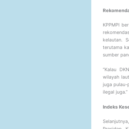
Rekomenda
KPPMPI ber
rekomendasi
kelautan. 
terutama k
sumber pan
“Kalau DKN
wilayah lau
juga pulau-
ilegal juga.
Indeks Kes
Selanjutnya
Presiden. 