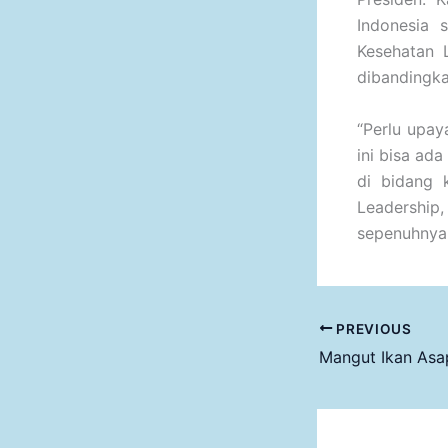
Indonesia 
Kesehatan 
dibandingka
“Perlu upay
ini bisa ad
di bidang k
Leadership
sepenuhnya
PREVIOUS