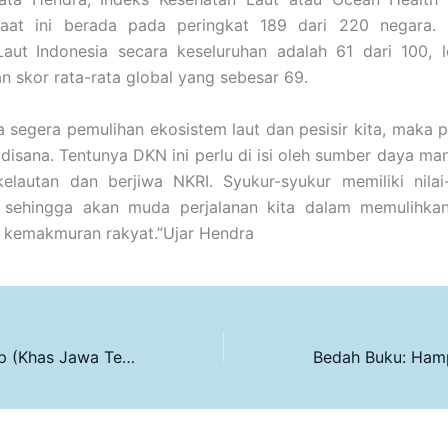
saat ini berada pada peringkat 189 dari 220 negara. 
Laut Indonesia secara keseluruhan adalah 61 dari 100, l
n skor rata-rata global yang sebesar 69.
a segera pemulihan ekosistem laut dan pesisir kita, maka
a disana. Tentunya DKN ini perlu di isi oleh sumber daya man
elautan dan berjiwa NKRI. Syukur-syukur memiliki nilai
, sehingga akan muda perjalanan kita dalam memulihkan
 kemakmuran rakyat.”Ujar Hendra
Mangut Ikan Asap (Khas Jawa Tengah)