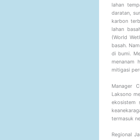
lahan temp
daratan, su
karbon ter
lahan basa
(World Wet
basah. Namu
di bumi. M
menanam ha
mitigasi per
Manager C
Laksono me
ekosistem 
keanekaraga
termasuk ne
Regional Ja