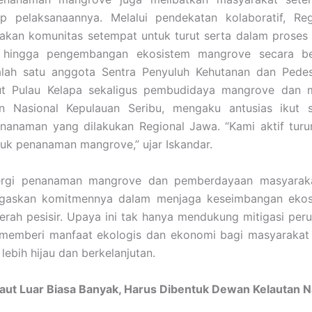
ap pelaksanaannya. Melalui pendekatan kolaboratif, Re
kan komunitas setempat untuk turut serta dalam proses
 hingga pengembangan ekosistem mangrove secara ber
salah satu anggota Sentra Penyuluh Kehutanan dan Pede
ut Pulau Kelapa sekaligus pembudidaya mangrove dan m
n Nasional Kepulauan Seribu, mengaku antusias ikut 
enanaman yang dilakukan Regional Jawa. “Kami aktif turu
tuk penanaman mangrove,” ujar Iskandar.
nergi penanaman mangrove dan pemberdayaan masyaraka
askan komitmennya dalam menjaga keseimbangan ekos
erah pesisir. Upaya ini tak hanya mendukung mitigasi peru
a memberi manfaat ekologis dan ekonomi bagi masyarakat
lebih hijau dan berkelanjutan.
aut Luar Biasa Banyak, Harus Dibentuk Dewan Kelautan N