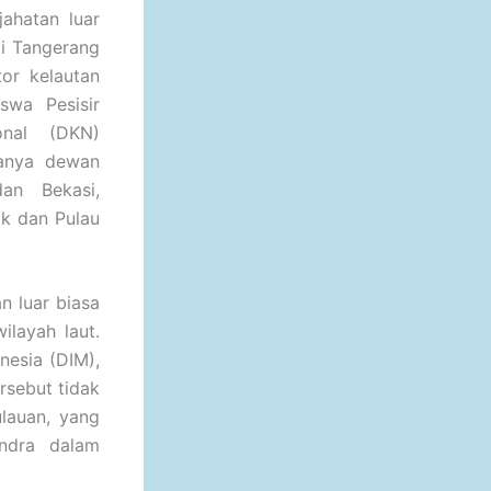
ahatan luar
di Tangerang
or kelautan
swa Pesisir
onal (DKN)
anya dewan
an Bekasi,
ak dan Pulau
 luar biasa
ilayah laut.
nesia (DIM),
rsebut tidak
lauan, yang
endra dalam