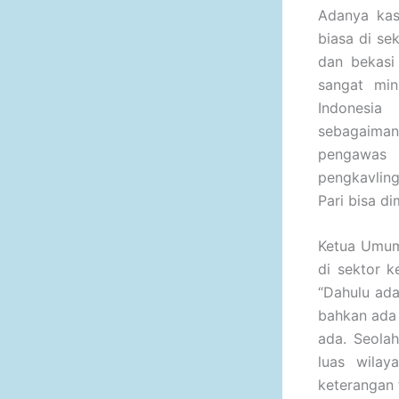
Adanya kas
biasa di se
dan bekasi
sangat min
Indonesia
sebagaima
pengawas 
pengkavling
Pari bisa di
Ketua Umum
di sektor k
“Dahulu ada
bahkan ada 
ada. Seola
luas wilay
keterangan 