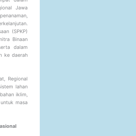
gional Jawa
 penanaman,
kelanjutan.
saan (SPKP)
itra Binaan
serta dalam
n ke daerah
t, Regional
istem lahan
bahan iklim,
 untuk masa
asional