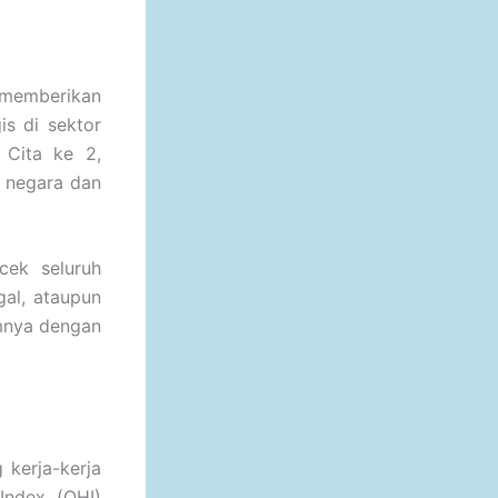
 memberikan
is di sektor
 Cita ke 2,
 negara dan
cek seluruh
gal, ataupun
emnya dengan
 kerja-kerja
Index (OHI)