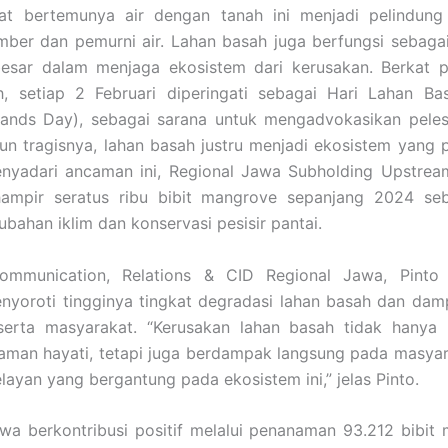
at bertemunya air dengan tanah ini menjadi pelindung
mber dan pemurni air. Lahan basah juga berfungsi sebag
besar dalam menjaga ekosistem dari kerusakan. Berkat pe
h, setiap 2 Februari diperingati sebagai Hari Lahan Ba
lands Day), sebagai sarana untuk mengadvokasikan pelest
n tragisnya, lahan basah justru menjadi ekosistem yang 
enyadari ancaman ini, Regional Jawa Subholding Upstrea
mpir seratus ribu bibit mangrove sepanjang 2024 se
ubahan iklim dan konservasi pesisir pantai.
ommunication, Relations & CID Regional Jawa, Pinto
nyoroti tingginya tingkat degradasi lahan basah dan dam
serta masyarakat. “Kerusakan lahan basah tidak hany
man hayati, tetapi juga berdampak langsung pada masyara
layan yang bergantung pada ekosistem ini,” jelas Pinto.
wa berkontribusi positif melalui penanaman 93.212 bibit