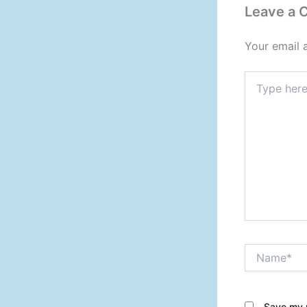
Leave a
Your email 
Type
here..
Name*
Save my n