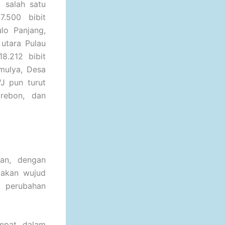
 salah satu
.500 bibit
lo Panjang,
 utara Pulau
8.212 bibit
mulya, Desa
J pun turut
irebon, dan
kan, dengan
pakan wujud
i perubahan
mpat dalam