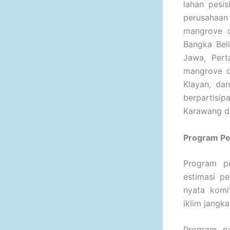
lahan pesi
perusahaa
mangrove d
Bangka Beli
Jawa, Pert
mangrove d
Klayan, da
berpartisi
Karawang de
Program Pe
Program pe
estimasi p
nyata komi
iklim jangka
Program p