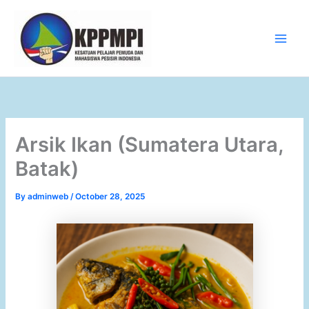
Skip
to
content
Main
Men
Arsik Ikan (Sumatera Utara,
Batak)
By
adminweb
/
October 28, 2025