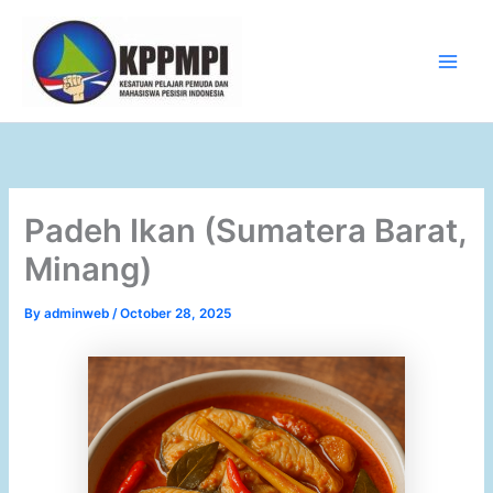
Skip
to
content
Main
Men
Padeh Ikan (Sumatera Barat,
Minang)
By
adminweb
/
October 28, 2025